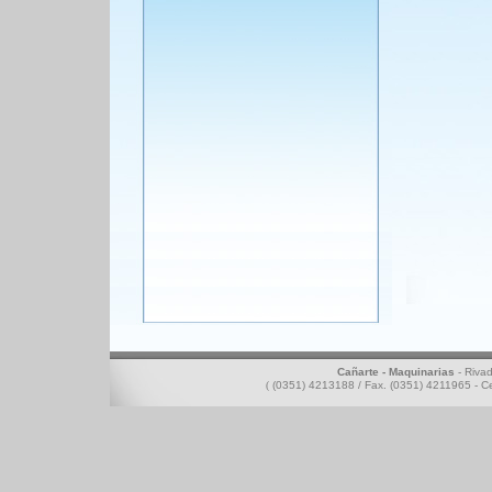
Cañarte - Maquinarias
- Rivad
(
(0351) 4213188 / Fax. (0351) 4211965 - C